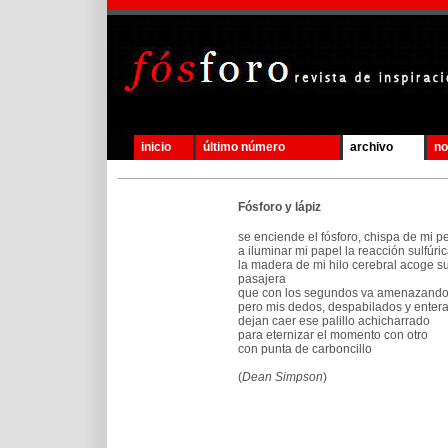
inicio
último número
archivo
no
Fósforo y lápiz
se enciende el fósforo, chispa de mi p
a iluminar mi papel la reacción sulfúr
la madera de mi hilo cerebral acoge s
pasajera
que con los segundos va amenazando
pero mis dedos, despabilados y enter
dejan caer ese palillo achicharrado
para eternizar el momento con otro
con punta de carboncillo
(
Dean Simpson
)