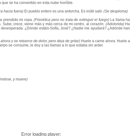
sa que se ha convertido en esta nube horrible.
ra hacia fuera)
El pueblo entero es una antorcha. Es inútil salir.
(Se desploma)
ha prendido mi ropa.
(Frenética pero no trata de extinguir el fuego)
La llama ha
. Sube, crece, viene más y más cerca de mi centro, al corazón.
(Adolorida)
Ha
to desesperada. ¿Dónde estáis-Sofía, José? ¿Nadie me ayudará? ¿Adónde han
ahora y se retuerce de dolor, pero deja de gritar)
Huele a carne ahora. Huele a
erpo se consume, le doy a las llamas a lo que estaba sin arder.
iéndose, y muere)
Error loading player: