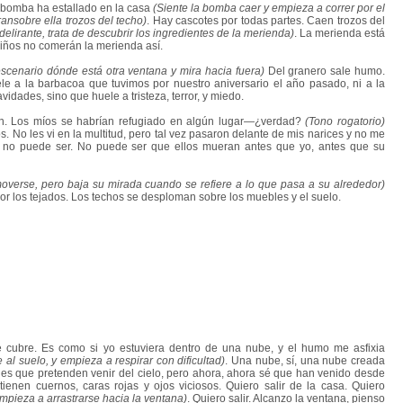
bomba ha estallado en la casa
(Siente la bomba caer y empieza a correr por el
ansobre ella trozos del techo)
. Hay cascotes por todas partes. Caen trozos del
elirante, trata de descubrir los ingredientes de la merienda)
. La merienda está
niños no comerán la merienda así.
 escenario dónde está otra ventana y mira hacia fuera)
Del granero sale humo.
e a la barbacoa que tuvimos por nuestro aniversario el año pasado, ni a la
idades, sino que huele a tristeza, terror, y miedo.
. Los míos se habrían refugiado en algún lugar—¿verdad?
(Tono rogatorio)
. No les vi en la multitud, pero tal vez pasaron delante de mis narices y no me
, no puede ser. No puede ser que ellos mueran antes que yo, antes que su
overse, pero baja su mirada cuando se refiere a lo que pasa a su alrededor)
r los tejados. Los techos se desploman sobre los muebles y el suelo.
 cubre. Es como si yo estuviera dentro de una nube, y el humo me asfixia
 al suelo, y empieza a respirar con dificultad)
. Una nube, sí, una nube creada
les que pretenden venir del cielo, pero ahora, ahora sé que han venido desde
s tienen cuernos, caras rojas y ojos viciosos. Quiero salir de la casa. Quiero
mpieza a arrastrarse hacia la ventana)
. Quiero salir. Alcanzo la ventana, pienso