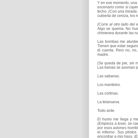
Y en ese momento, una 
escenario como si cayer
techo.
(Con una mirada d
cubierta de ceniza, los 
(Corre al otro lado del
Algo se quema. No huel
chimenea durante las nav
Las bombas me aturden
Tienen que estar seguros
di cuenta. Pero no, no
madre.
(Se queda de pie, sin m
Las llamas se asoman po
Las sabanas.
Los manteles.
Las cortinas.
La telanueva.
Todo arde.
El humo me llega y me
(Empieza a toser, se cae
por esos aviones horrib
el infierno. Sus piloto
encontrar a mis hijos.
(E