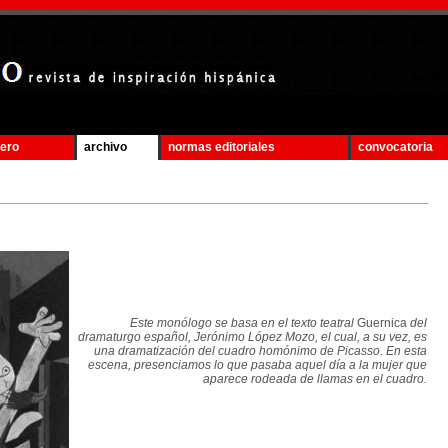
mero
archivo
normas editoriales
convocatoria
Este monólogo se basa en el texto teatral
Guernica
del
dramaturgo español, Jerónimo López Mozo, el cual, a su vez, es
una dramatización del cuadro homónimo de Picasso. En esta
escena, presenciamos lo que pasaba aquel día a la mujer que
aparece rodeada de llamas en el cuadro.