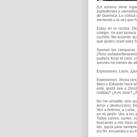
(La escena tiene lug
ingredientes y utensili
de Guernica. Lo coloca 
merienda a la vez que h
Estoy en la cocina. D
colegio. Un pan tumaca p
cuchillo. Me acuerdo qu
que quiero coser para S
Suenan las campanas
(Tono soñador/fantasios
pudiera tocar el cielo.
(
aviones no vienen de al
Explosiones. Lejos. ¡Qué
Explosiones. Ahora cerc
Maru y Eduardo hace añ
está, quizá sea a Dios)
rodillas? ¿A mi José? ¿A
No me arrodillo sino q
terror y destrucción)
. D
Veo a Antonia, a Luisa,
en mi jardín. Veo a los 
Todos corren, corren, 
buscando a mis hijos en
ido, quizá para siempre
por fin, encuentra a su m