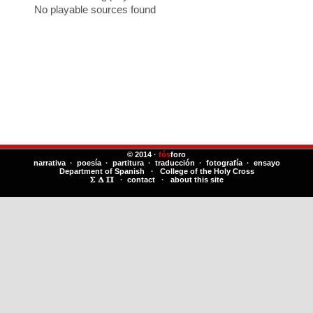
No playable sources found
© 2014 ·
fós
foro
narrativa · poesía · partitura · traducción · fotografía · ensayo
Department of Spanish
·
College of the Holy Cross
·
contact
·
about this site