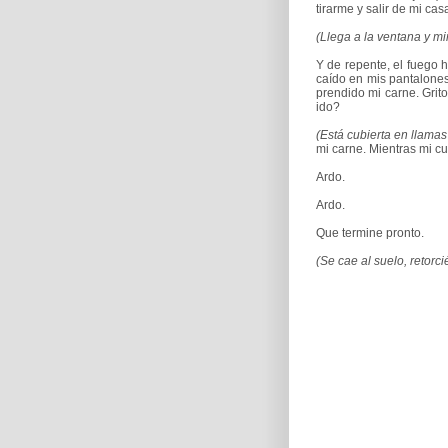
tirarme y salir de mi ca
(Llega a la ventana y mi
Y de repente, el fuego 
caído en mis pantalones
prendido mi carne. Gri
ido?
(Está cubierta en llamas 
mi carne. Mientras mi cu
Ardo.
Ardo.
Que termine pronto.
(Se cae al suelo, retorc