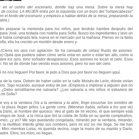
ar en el centro del escenario, donde hay una mesa. Sobre la mesa hay
os de cocina. LA MUJER entra por la izquierda con un trozo del "rompecabezas"
en el fondo del escenario y empieza a hablar detrás de la mesa, preparando la
abla.)
ebo preparar la merienda para los niños, que tendrán hambre después del
ara José, una tostada con nutella para Sofía. Busco los ingredientes y lavo un
e había comprado tela nueva en el mercado por la mañana. Pienso en la falda
ofía; ella ha crecido un montón desde enero y-
.
(Cierra los ojos con agitación. Se ha cansado de oírlas)
Ruido de aviones.
o)
Ojalá que pudiera saber cómo sería volar en avión o estar tan alto, como si
Abre los ojos, tono soñador desaparece)
. Esos aviones no tocan el cielo. Esos
lí. No sé de dónde han venido esos aviones, pero
no
son del cielo.
 no nos lleguen! Por favor, le pido a Dios que por favor no lleguen aquí.
a de la casa. Deben de haber caído en la calle Moisés de León, dónde vivían
os. Sigo rezando, aunque estoy de pie.
(Empieza a implorar a alguien que no
¿Debo arrodillarme-me salvaría? ¿Les salvaría a mis niños si estuviera de
 mi Sofía?
ue voy a la ventana
(Va a la ventana y la abre, finge escuchar los sonidos de
e la plaza llegan gritos. La gente corre.
(Mientras habla, señala a los que ve)
 a Darío, al hombre del quiosco. Veo al gato de mi vecino, él que siempre está
amigos de José, a la chica que tiró la coleta de Sofía en su quinto cumpleaños.
corren, ¿y yo? Me sigo quedando congelada, mirando por la ventana, mirando,
 la multitud. Intento gritar sus nombres, pero mi voz no me llega. Se me han
. Miro mientras Luisa, mi querida vecina, coge la mano de su marido y Darío,
adre. Ellos, los míos, no llegan.