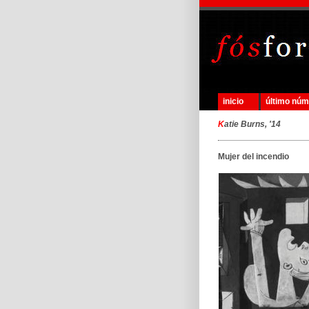
inicio
último nú
K
atie Burns, '14
Mujer del incendio