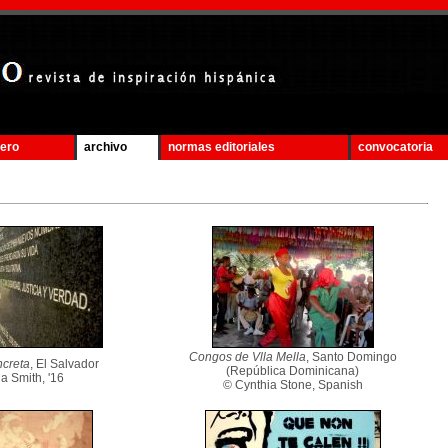
mero
archivo
normas editoriales
convocatoria
Congos de Vlla Mella
, Santo Domingo
ncreta
, El Salvador
(República Dominicana)
a Smith, '16
© Cynthia Stone, Spanish