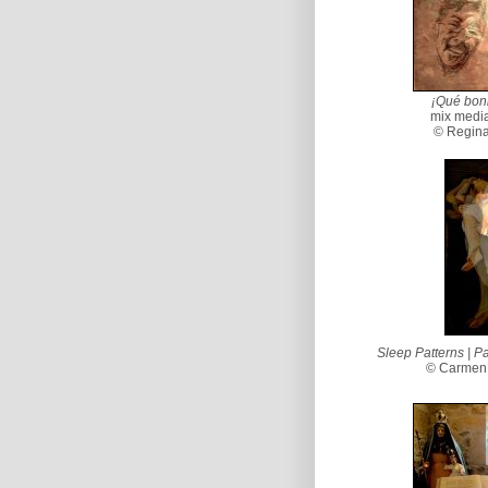
¡Qué boni
mix media
© Regina
Sleep Patterns | 
© Carmen 