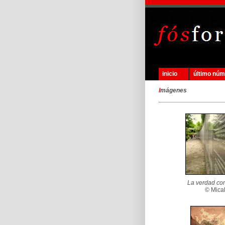
inicio
último nú
I
mágenes
La verdad co
© Mical