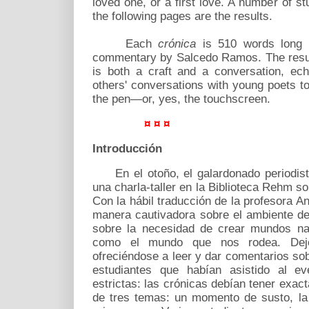
loved one, or a first love. A number of s
the following pages are the results.
Each
crónica
is 510 words long 
commentary by Salcedo Ramos. The result
is both a craft and a conversation, echo
others' conversations with young poets t
the pen—or, yes, the touchscreen.
¤ ¤ ¤
Introducción
En el otoño, el galardonado periodist
una charla-taller en la Biblioteca Rehm so
Con la hábil traducción de la profesora A
manera cautivadora sobre el ambiente de
sobre la necesidad de crear mundos nar
como el mundo que nos rodea. Dejó
ofreciéndose a leer y dar comentarios sob
estudiantes que habían asistido al ev
estrictas: las crónicas debían tener exac
de tres temas: un momento de susto, la