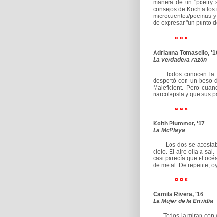
manera de un "poetry sla
consejos de Koch a los 
microcuentos/poemas y 
de expresar "un punto de
¤ ¤ ¤
Adrianna Tomasello, '1
La verdadera razón
Todos conocen la leye
despertó con un beso d
Maleficient. Pero cua
narcolepsia y que sus pa
¤ ¤ ¤
Keith Plummer, '17
La McPlaya
Los dos se acostaban e
cielo. El aire olía a sa
casi parecía que el océ
de metal. De repente, oy
¤ ¤ ¤
Camila Rivera, '16
La Mujer de la Envidia
Todos la miran con ojos