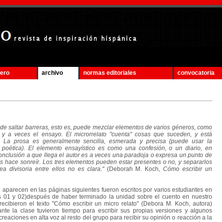
mero
archivo
normas editoriales
convocatoria
a de saltar barreras, esto es, puede mezclar elementos de varios géneros, como
, y a veces el ensayo. El microrrelato "cuenta" cosas que suceden, y está
 La prosa es generalmente sencilla, esmerada y precisa (puede usar la
poética). El elemento ensayístico es como una confesión, o un diario, en
nclusión a que llega el autor es a veces una paradoja o expresa un punto de
s hace sonreír. Los tres elementos pueden estar presentes o no, y separarlos
nea divisoria entre ellos no es clara."
(Deborah M. Koch,
Cómo escribir un
parecen en las páginas siguientes fueron escritos por varios estudiantes en
 01 y 02)después de haber terminado la unidad sobre el cuento en nuestro
recibieron el texto "Cómo escribir un micro relato" (Debora M. Koch, autora)
ante la clase tuvieron tiempo para escribir sus propias versiones y algunos
creaciones en alta voz al resto del grupo para recibir su opinión o reacción a la