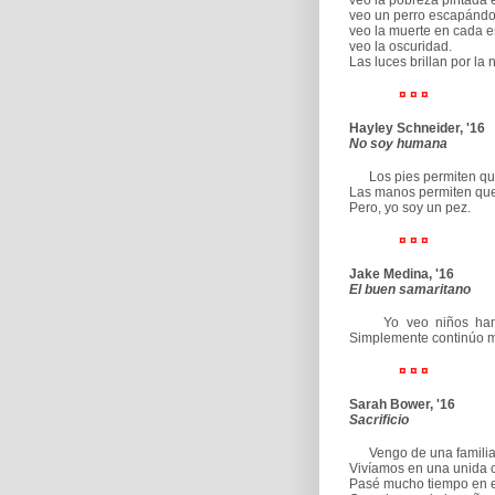
veo la pobreza pintada e
veo un perro escapándos
veo la muerte en cada e
veo la oscuridad.
Las luces brillan por la
¤ ¤ ¤
Hayley Schneider, '16
No soy humana
Los pies permiten que 
Las manos permiten que
Pero, yo soy un pez.
¤ ¤ ¤
Jake Medina, '16
El buen samaritano
Yo veo niños hambrie
Simplemente continúo mi
¤ ¤ ¤
Sarah Bower, '16
Sacrificio
Vengo de una familia
Vivíamos en una unida 
Pasé mucho tiempo en el