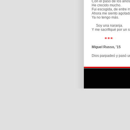
Con el paso de los años,
He crecido mucho.
Fui escogida, de entre 
Ahora me siento agotad
Ya no tengo más.
Soy una naranja.
Y me sacrifiqué por un 
¤ ¤ ¤
Miguel Russo, '15
Dios parpadeó y pasó u