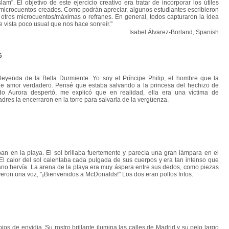
m". El objetivo de este ejercicio creativo era tratar de incorporar los útiles
microcuentos creados. Como podrán apreciar, algunos estudiantes escribieron
otros microcuentos/máximas o refranes. En general, todos capturaron la idea
 vista poco usual que nos hace sonreír."
Isabel Álvarez-Borland, Spanish
6
nda de la Bella Durmiente. Yo soy el Príncipe Philip, el hombre que la
e amor verdadero. Pensé que estaba salvando a la princesa del hechizo de
ndo Aurora despertó, me explicó que en realidad, ella era una víctima de
dres la encerraron en la torre para salvarla de la vergüenza.
n la playa. El sol brillaba fuertemente y parecía una gran lámpara en el
l. El calor del sol calentaba cada pulgada de sus cuerpos y era tan intenso que
ano hervía. La arena de la playa era muy áspera entre sus dedos, como piezas
eron una voz, "¡Bienvenidos a McDonalds!" Los dos eran pollos fritos.
 de envidia. Su rostro brillante ilumina las calles de Madrid y su pelo largo