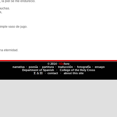
 la piel se me endureció.
muchas.
a,
simple vaso de jugo.
na eternidad.
© 2014 ·
fós
foro
narrativa · poesía · partitura · traducción · fotografía · ensayo
Department of Spanish
·
College of the Holy Cross
·
contact
·
about this site