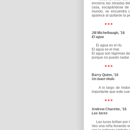
encierra las miradas de
casa, escapándose de l
mundo, se encuentra c
aparece al quitarse la p
¤ ¤ ¤
Jill Michelhaugh, '16
El agua
El agua es el río.
El agua es el mar.
El agua son lágrimas de
porque no puedo nadar.
¤ ¤ ¤
Barry Quinn, '16
Un buen título
A lo largo de historia
importante que este cue
¤ ¤ ¤
Andrew Charette, '16
Las luces
Las luces brillan por l
Veo una niña llorando en