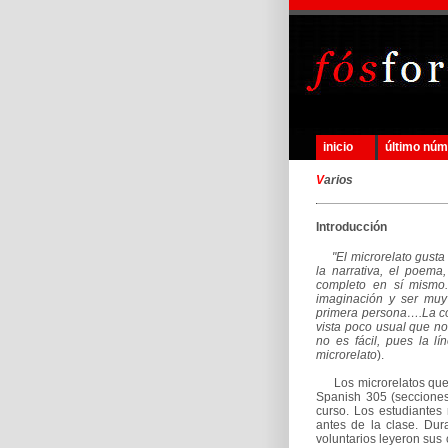
inicio
último nú
V
arios
Introducción
"El microrelato gust
la narrativa, el poema
completo en sí mismo.
imaginación y ser muy 
primera persona….La co
vista poco usual que no
no es fácil, pues la lí
microrelato
).
Los microrelatos que a
Spanish 305 (secciones
curso. Los estudiantes 
antes de la clase. Dur
voluntarios leyeron sus 