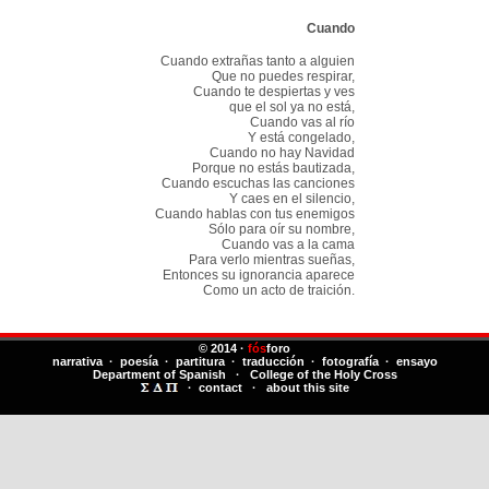
Cuando
Cuando extrañas tanto a alguien
Que no puedes respirar,
Cuando te despiertas y ves
que el sol ya no está,
Cuando vas al río
Y está congelado,
Cuando no hay Navidad
Porque no estás bautizada,
Cuando escuchas las canciones
Y caes en el silencio,
Cuando hablas con tus enemigos
Sólo para oír su nombre,
Cuando vas a la cama
Para verlo mientras sueñas,
Entonces su ignorancia aparece
Como un acto de traición.
© 2014 ·
fós
foro
narrativa · poesía · partitura · traducción · fotografía · ensayo
Department of Spanish
·
College of the Holy Cross
·
contact
·
about this site