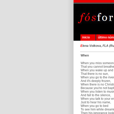
inicio
último nú
E
lena Volkova, FLA (Ru
When
When you miss someon
That you cannot breathe
When you wake up and
That there is no sun,
When you go to the rive
And it's deeply frozen,
When there is no Chris
Because you're not bapt
When you listen to musi
And fall to the silence,
When you talk to your 
Just to hear his name,
When you go to bed
To see him while dream
Then his ignorance loo