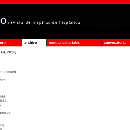
mero
archivo
normas editoriales
convocatoria
sia, 2012)
e so much
,
 see
r
tmas
ized,
c
enemies
ing,
ks