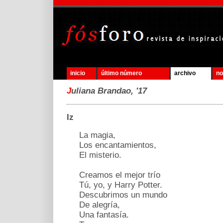
inicio
último número
archivo
no
J
uliana Brandao, '17
Iz
La magia,
Los encantamientos,
El misterio.
Creamos el mejor trío
Tú, yo, y Harry Potter.
Descubrimos un mundo
De alegría,
Una fantasía.