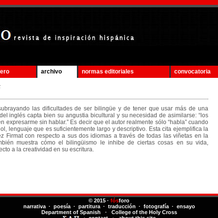
mero
archivo
normas editoriales
convocatoria
5
rayando las dificultades de ser bilingüe y de tener que usar más de una
el inglés capta bien su angustia bicultural y su necesidad de asimilarse: “los
 expresarme sin hablar.” Es decir que el autor realmente sólo “habla” cuando
, lenguaje que es suficientemente largo y descriptivo. Esta cita ejemplifica la
z Firmat con respecto a sus dos idiomas a través de todas las viñetas en la
mbién muestra cómo el bilingüismo le inhibe de ciertas cosas en su vida,
to a la creatividad en su escritura.
© 2015 ·
fós
foro
narrativa · poesía · partitura · traducción · fotografía · ensayo
Department of Spanish
·
College of the Holy Cross