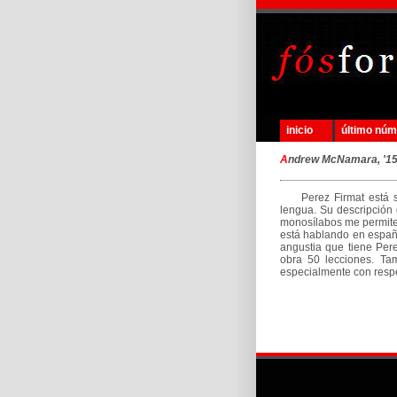
inicio
último nú
A
ndrew McNamara, '1
Perez Firmat está sub
lengua. Su descripción d
monosílabos me permiten
está hablando en español
angustia que tiene Pere
obra 50 lecciones. Ta
especialmente con respec