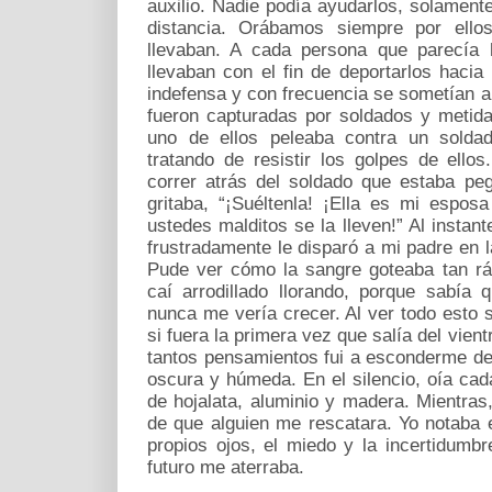
auxilio. Nadie podía ayudarlos, solament
distancia. Orábamos siempre por ello
llevaban. A cada persona que parecía h
llevaban con el fin de deportarlos hacia
indefensa y con frecuencia se sometían 
fueron capturadas por soldados y metid
uno de ellos peleaba contra un sold
tratando de resistir los golpes de ello
correr atrás del soldado que estaba p
gritaba, “¡Suéltenla! ¡Ella es mi espo
ustedes malditos se la lleven!” Al instan
frustradamente le disparó a mi padre en la
Pude ver cómo la sangre goteaba tan rá
caí arrodillado llorando, porque sabía
nunca me vería crecer. Al ver todo esto 
si fuera la primera vez que salía del vien
tantos pensamientos fui a esconderme de
oscura y húmeda. En el silencio, oía cada
de hojalata, aluminio y madera. Mientra
de que alguien me rescatara. Yo notaba 
propios ojos, el miedo y la incertidumbr
futuro me aterraba.