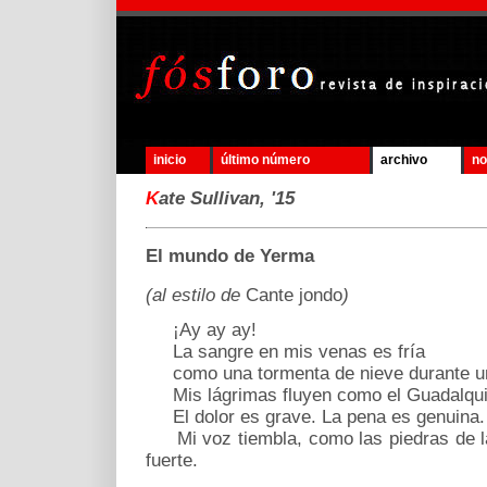
inicio
último número
archivo
no
K
ate Sullivan, '15
El mundo de Yerma
(al estilo de
Cante jondo
)
¡Ay ay ay!
La sangre en mis venas es fría
como una tormenta de nieve durante un 
Mis lágrimas fluyen como el Guadalquivi
El dolor es grave. La pena es genuina.
Mi voz tiembla, como las piedras de la
fuerte.