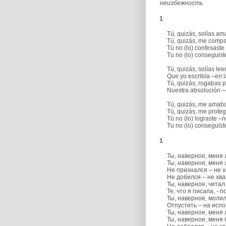
неизбежность
1
Tú, quizás, solías am
Tú, quizás, me compa
Tú no (lo) confesaste –n
Tu no (lo) conseguiste 
Tú, quizás, solías lee
Que yo escribía –en l
Tú, quizás, rogabas p
Nuestra absolución –du
Tú, quizás, me amaba
Tú, quizás, me proteg
Tú no (lo) lograste –no 
Tu no (lo) conseguiste 
1
Ты, наверное, меня 
Ты, наверное, меня 
Не признался – не хв
Не добился – не хват
Ты, наверное, читал 
Те, что я писала, - п
Ты, наверное, молил
Отпустить – на испов
Ты, наверное, меня 
Ты, наверное, меня б