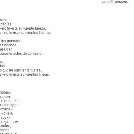
неизбежность
arme,
decías.
o tuviste suficiente fuerza,
–no tuviste suficientes flechas.
r los poemas
as noches.
ara dar
rante actos de confesión.
s,
ías.
tuviste suficiente fuerza,
–no tuviste suficientes líneas.
любил,
жалел.
атило сил,
ило стрел.
стихи –
о ночам.
 грехи
еди – нам.
любил,
ерёг.