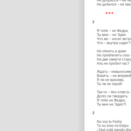
Не добрался – не хва
Не добился – не хват
¤ ¤ ¤
2
Я тебе – не Федра,
Ты мне – не Эдип.
Что же – носит ветр
Что – внутри сидит?
Не обнять и даже
Не приблизить глаз 
На две смерти стар
Аль не пробил час?
Ждать – невыносимо
Верить – не впервой
Я ли не красива,
Ты ли не герой!
Так-то – без ответа 
Долго ли твердить:
Я тебе не Федра,
Ты мне не Эдип?!
2
No soy tu Fedra
Tú no eres mi Edipo.
¿Qué está siendo discu