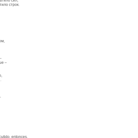
тило сил,
ило строк.
ом,
–
ше –
,
.
–
tido, entonces,