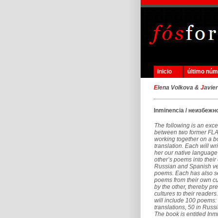
inicio
último nú
E
lena Volkova &
J
avie
Inminencia / неизбежн
The following is an exce
between two former FLA
working together on a b
translation. Each will wr
her our native language
other’s poems into their 
Russian and Spanish ver
poems. Each has also s
poems from their own cul
by the other, thereby pr
cultures to their readers
will include 100 poems:
translations, 50 in Russ
The book is entitled Inm