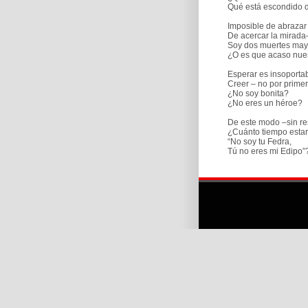
Qué está escondido d
Imposible de abrazar 
De acercar la mirada
Soy dos muertes mayo
¿O es que acaso nuestr
Esperar es insoportab
Creer – no por primer
¿No soy bonita?
¿No eres un héroe?
De este modo –sin re
¿Cuánto tiempo estaré
“No soy tu Fedra,
Tú no eres mi Edipo”