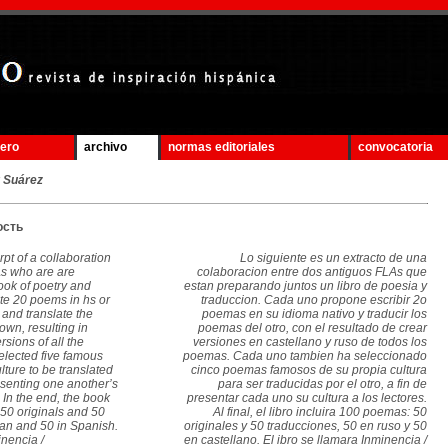
mero
archivo
normas editoriales
convocatoria
r Suárez
ость
rpt of a collaboration
Lo siguiente es un extracto de una
s who are are
colaboracion entre dos antiguos FLAs que
ook of poetry and
estan preparando juntos un libro de poesia y
ite 20 poems in hs or
traduccion. Cada uno propone escribir 2o
 and translate the
poemas en su idioma nativo y traducir los
own, resulting in
poemas del otro, con el resultado de crear
sions of all the
versiones en castellano y ruso de todos los
elected five famous
poemas. Cada uno tambien ha seleccionado
ture to be translated
cinco poemas famosos de su propia cultura
esenting one another’s
para ser traducidas por el otro, a fin de
. In the end, the book
presentar cada uno su cultura a los lectores.
 50 originals and 50
Al final, el libro incluira 100 poemas: 50
ian and 50 in Spanish.
originales y 50 traducciones, 50 en ruso y 50
inencia /
en castellano. El ibro se llamara Inminencia /