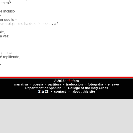
entro?
e incluso
–
r que tú –
o reloj no se ha detenido todavía?
le,
a vez.
spuesta-
 repitiendo,
?
© 2015 ·
fós
foro
narrativa · poesía · partitura · traducción · fotografía · ensayo
Department of Spanish
·
College of the Holy Cross
·
contact
·
about this site