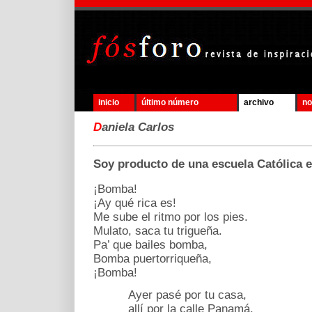
inicio
último número
archivo
no
D
aniela Carlos
Soy producto de una escuela Católica 
¡Bomba!
¡Ay qué rica es!
Me sube el ritmo por los pies.
Mulato, saca tu trigueña.
Pa’ que bailes bomba,
Bomba puertorriqueña,
¡Bomba!
Ayer pasé por tu casa,
allí por la calle Panamá.