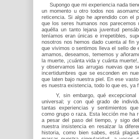
Supongo que mi experiencia nada tiene 
un momento u otro todos nos asomamos
reticencia. Si algo he aprendido con el
que los seres humanos nos parecemos m
aquélla un tanto lejana juventud pensá
teníamos eran únicas e irrepetibles, su
nosotros nos hemos dado cuenta al fin y
que vivimos o sentimos lleva el sello de
amamos, deseamos, tememos y añoramos
la muerte, ¡cuánta vida y cuánta muerte!
y observamos las arrugas nuevas que se 
incertidumbres que se esconden en nues
que laten bajo nuestra piel. En ese vast
es nuestra existencia, todo lo que es, ya f
Y, sin embargo, qué excepcional no
universal; y con qué grado de individ
tantas experiencias y sentimientos qu
como grupo o raza. Esta lección me ha re
a pesar del paso del tiempo, y sigo de
nuestra insistencia en resalzar la diferen
historia, como bien sabes, está plagad
marcar nuestra singularidad, a veces 