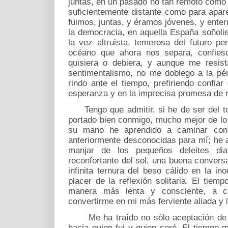
juntas, en un pasado no tan remoto como 
suficientemente distante como para aparec
fuimos, juntas, y éramos jóvenes, y ente
la democracia, en aquella España soñolie
la vez altruista, temerosa del futuro pe
océano que ahora nos separa, confie
quisiera o debiera, y aunque me resist
sentimentalismo, no me doblego a la pérd
rindo ante el tiempo, prefiriendo confia
esperanza y en la imprecisa promesa de r
Tengo que admitir, si he de ser del to
portado bien conmigo, mucho mejor de lo
su mano he aprendido a caminar con
anteriormente desconocidas para mí; he a
manjar de los pequeños deleites dia
reconfortante del sol, una buena convers
infinita ternura del beso cálido en la ino
placer de la reflexión solitaria. El tie
manera más lenta y consciente, a c
convertirme en mi más ferviente aliada y
Me ha traído no sólo aceptación de qu
hacia quien fui y quien seré. El tiempo m