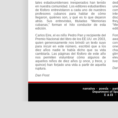
tales estadounidenses inesperados han tenido
ded
en nuestra comunidad. Los editores estudiantiles
une
de fósforo entrevistaron a cada uno de nuestros
com
profesores cubanos para hablar de cómo
int
llegaron, quiénes son, y qué es lo que dejaron
dis
atrás. Sus entrevistas, tituladas “Memorias
the
cubanas,” forman el hilo conductor de esta
“Me
edición.
edit
Carlos Eire, el ex niño Pedro Pan y recipiente del
For
Premio Nacional del libro de los EE.UU. en 2003,
awa
quien generosamente nos brindó un texto suyo
con
para incuir en este número, escribió que a los
one
diez años nadie le había dicho que su vida
cha
cambiaría. Las páginas del fósforo de este año
gli
nos permiten vislumbrar cómo algunos de
ele
aquellos niños de diez años (y once, y trece, y
live
quince) han forjado una vida a partir de aquella
Dan
ruptura.
Dan Frost
narrativa · poesía · par
Department of Sp
·