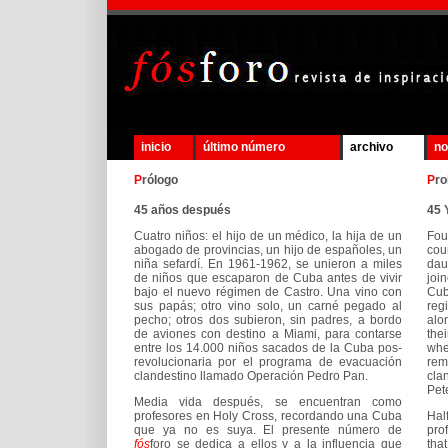
inicio
último número
archivo
no
P
rólogo
P
ro
45 años después
45 
Cuatro niños: el hijo de un médico, la hija de un
Fou
abogado de provincias, un hijo de españoles, un
cou
niña sefardí. En 1961-1962, se unieron a miles
dau
de niños que escaparon de Cuba antes de vivir
joi
bajo el nuevo régimen de Castro. Una vino con
Cub
sus papás; otro vino solo, un carné pegado al
reg
pecho; otros dos subieron, sin padres, a bordo
alo
de aviones con destino a Miami, para contarse
the
entre los 14.000 niños sacados de la Cuba pos-
whe
revolucionaria por el programa de evacuación
rem
clandestino llamado Operación Pedro Pan.
cla
Pet
Media vida después, se encuentran como
profesores en Holy Cross, recordando una Cuba
Hal
que ya no es suya. El presente número de
pro
fós
foro se dedica a ellos y a la influencia que
tha