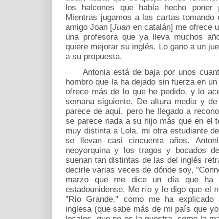
los halcones que había hecho poner 
Mientras jugamos a las cartas tomando c
amigo Joan [
Juan
en catalán] me ofrece u
una profesora que ya lleva muchos año
quiere mejorar su inglés. Lo gano a un ju
a su propuesta.
Antonia está de baja por unos cuant
hombro que la ha dejado sin fuerza en u
ofrece más de lo que he pedido, y lo a
semana siguiente. De altura media y de 
parece de aquí, pero he llegado a recono
se parece nada a su hijo más que en el 
muy distinta a Lola, mi otra estudiante de
se llevan casi cincuenta años. Anton
neoyorquina y los tragos y bocados de
suenan tan distintas de las del inglés ret
decirle varias veces de dónde soy, "Conn
marzo que me dice un día que ha o
estadounidense. Me río y le digo que el n
"Río Grande," como me ha explicado m
inglesa (que sabe más de mi país que yo)
locales, que no es la nuestra, como la m