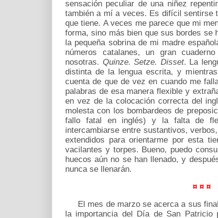
sensación peculiar de una niñez repent
también a mí a veces. Es difícil sentirse 
que tiene. A veces me parece que mi men
forma, sino más bien que sus bordes se h
la pequeña sobrina de mi madre español
números catalanes, un gran cuaderno 
nosotras.
Quinze. Setze. Disset
. La len
distinta de la lengua escrita, y mient
cuenta de que de vez en cuando me falla 
palabras de esa manera flexible y extrañ
en vez de la colocación correcta del in
molesta con los bombardeos de preposici
fallo fatal en inglés) y la falta de fl
intercambiarse entre sustantivos, verbos
extendidos para orientarme por esta ti
vacilantes y torpes. Bueno, puedo consu
huecos aún no se han llenado, y despué
nunca se llenarán.
¤ ¤ ¤
El mes de marzo se acerca a sus finales
la importancia del Día de San Patricio