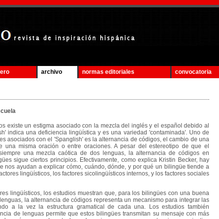
mero
archivo
normas editoriales
convocatoria
scuela
existe un estigma asociado con la mezcla del inglés y el español debido al
sh' indica una deficiencia lingüística y es una variedad 'contaminada'. Uno de
es asociados con el 'Spanglish' es la alternancia de códigos, el cambio de una
e una misma oración o entre oraciones. A pesar del estereotipo de que el
 siempre una mezcla caótica de dos lenguas, la alternancia de códigos en
ües sigue ciertos principios. Efectivamente, como explica Kristin Becker, hay
que nos ayudan a explicar cómo, cuándo, dónde, y por qué un bilingüe tiende a
ctores lingüísticos, los factores sicolingüísticos internos, y los factores sociales
s lingüísticos, los estudios muestran que, para los bilingües con una buena
enguas, la alternancia de códigos representa un mecanismo para integrar las
do a la vez la estructura gramatical de cada una. Los estudios también
ancia de lenguas permite que estos bilingües transmitan su mensaje con más