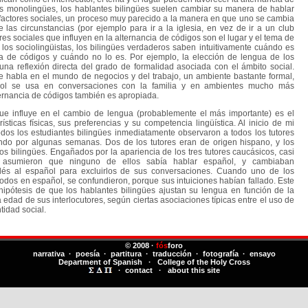
los monolingües, los hablantes bilingües suelen cambiar su manera de hablar
factores sociales, un proceso muy parecido a la manera en que uno se cambia
las circunstancias (por ejemplo para ir a la iglesia, en vez de ir a un club
res sociales que influyen en la alternancia de códigos son el lugar y el tema de
los sociolingüistas, los bilingües verdaderos saben intuitivamente cuándo es
ia de códigos y cuándo no lo es. Por ejemplo, la elección de lengua de los
una reflexión directa del grado de formalidad asociada con el ámbito social.
e habla en el mundo de negocios y del trabajo, un ambiente bastante formal,
ñol se usa en conversaciones con la familia y en ambientes mucho más
ternancia de códigos también es apropiada.
e influye en el cambio de lengua (probablemente el más importante) es el
erísticas físicas, sus preferencias y su competencia lingüística. Al inicio de mi
odos los estudiantes bilingües inmediatamente observaron a todos los tutores
ndo por algunas semanas. Dos de los tutores eran de origen hispano, y los
os bilingües. Engañados por la apariencia de los tres tutores caucásicos, casi
s asumieron que ninguno de ellos sabía hablar español, y cambiaban
glés al español para excluirlos de sus conversaciones. Cuando uno de los
todos en español, se confundieron, porque sus intuiciones habían fallado. Este
ipótesis de que los hablantes bilingües ajustan su lengua en función de la
la edad de sus interlocutores, según ciertas asociaciones típicas entre el uso de
tidad social.
© 2008 ·
fós
foro
narrativa · poesía · partitura · traducción · fotografía · ensayo
Department of Spanish
·
College of the Holy Cross
·
contact
·
about this site