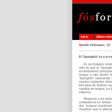
inicio
último nú
N
atalie Velásquez, '10
El 'Spanglish' va a la e
En los Estados Unidos 
mito de que el 'Spangli
los fenómenos principal
lengua a otra dentro d
'Spanglish' representa
muchos hablantes biling
tres tipos de factores 
cambiar de lengua: los fa
externos.
Respecto a los factore
competencia en ambas l
dos lenguas mantenien
muestran que la altern