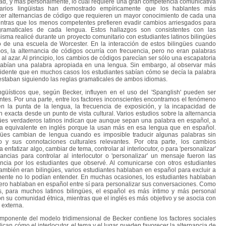
dad, y más personalmente, lo cual requiere una gran competencia comunicativa
rios lingüistas han demostrado empíricamente que los hablantes más
er alternancias de código que requieren un mayor conocimiento de cada una
entras que los menos competentes prefieren evadir cambios arriesgados para
gramaticales de cada lengua. Estos hallazgos son consistentes con las
sma realicé durante un proyecto comunitario con estudiantes latinos bilingües
o de una escuela de Worcester. En la interacción de estos bilingües cuando
os, la alternancia de códigos ocurría con frecuencia, pero no eran palabras
l azar. Al principio, los cambios de códigos parecían ser sólo una escapatoria
sabían una palabra apropiada en una lengua. Sin embargo, al observar más
idente que en muchos casos los estudiantes sabían cómo se decía la palabra
 estaban siguiendo las reglas gramaticales de ambos idiomas.
ísticos que, según Becker, influyen en el uso del 'Spanglish' pueden ser
ntes. Por una parte, entre los factores inconscientes encontramos el fenómeno
n la punta de la lengua, la frecuencia de exposición, y la incapacidad de
 exacta desde un punto de vista cultural. Varios estudios sobre la alternancia
gües verdaderos latinos indican que aunque sepan una palabra en español, a
a equivalente en inglés porque la usan más en esa lengua que en español.
ües cambian de lengua cuando es imposible traducir algunas palabras sin
ado y sus connotaciones culturales relevantes. Por otra parte, los cambios
 enfatizar algo, cambiar de tema, controlar al interlocutor, o para 'personalizar'
ncias para controlar al interlocutor o 'personalizar' un mensaje fueron las
cia por los estudiantes que observé. Al comunicarse con otros estudiantes
mbién eran bilingües, varios estudiantes hablaban en español para excluir a
ente no lo podían entender. En muchas ocasiones, los estudiantes hablaban
pero hablaban en español entre sí para personalizar sus conversaciones. Como
s, para muchos latinos bilingües, el español es más íntimo y más personal
n su comunidad étnica, mientras que el inglés es más objetivo y se asocia con
 externa.
ponente del modelo tridimensional de Becker contiene los factores sociales
lican cómo el interlocutor, el tema y el lugar pueden favorecer la alternancia de