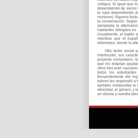
códigos. Al igual que 
dependiendo de varios 
la ropa dependiendo de 
nocturno). Algunos facto
la conversación. Según 
apropiada la alternanc
hablantes bilingües es 
Usualmente, el inglés s
mientras que el espa
informales, donde la al
Otro factor social qu
interlocutor, sus caract
proyecto comunitario, t
que los estarían ayuda
otros tres eran caucásic
todos los estudiante
frecuentemente del in
tutores les respondió a 
ejemplo comprueba la h
etnicidad, el género, y 
un idioma y nuestra iden