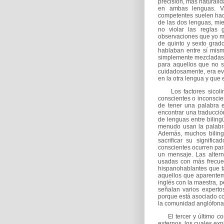
precisión, más naturali
en ambas lenguas. Va
competentes suelen hac
de las dos lenguas, mi
no violar las reglas 
observaciones que yo mi
de quinto y sexto grad
hablaban entre sí mism
simplemente mezcladas a
para aquellos que no 
cuidadosamente, era ev
en la otra lengua y que
Los factores sicolingü
conscientes o inconscie
de tener una palabra e
encontrar una traducción
de lenguas entre bilin
menudo usan la palabr
Además, muchos biling
sacrificar su signific
conscientes ocurren para
un mensaje. Las alterna
usadas con más frecuen
hispanohablantes que ta
aquellos que aparentem
inglés con la maestra, 
señalan varios experto
porque está asociado co
la comunidad anglófona
El tercer y último com
externos, los cuales exp