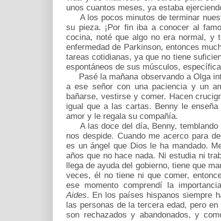
unos cuantos meses, ya estaba ejerciend
A los pocos minutos de terminar nuestr
su pieza. ¡Por fin iba a conocer al fam
cocina, noté que algo no era normal, y t
enfermedad de Parkinson, entonces mucha
tareas cotidianas, ya que no tiene suficie
espontáneos de sus músculos, específic
Pasé la mañana observando a Olga inter
a ese señor con una paciencia y un am
bañarse, vestirse y comer. Hacen crucig
igual que a las cartas. Benny le enseña a
amor y le regala su compañía.
A las doce del día, Benny, temblando m
nos despide. Cuando me acerco para dec
es un ángel que Dios le ha mandado. Me 
años que no hace nada. Ni estudia ni tra
llega de ayuda del gobierno, tiene que ma
veces, él no tiene ni que comer, entonc
ese momento comprendí la importanci
Aides
. En los países hispanos siempre h
las personas de la tercera edad, pero en
son rechazados y abandonados, y como