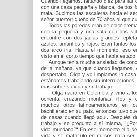
Cuando llegamos, faltando diez para las 
con una casa pequeña y blanca, de dos fa
mala. Subimos las escaleras hacia el se
señor puertorriqueño de 70 años al que cu
Todas las paredes eran de color crema.
cocina pequeña y una sala con dos sill
encontré con dos jaulas grandes repleta
azules, amarillos y rojos. Eran tantos los
dos arco iris. Hasta el momento, eso e
visto en el corto tiempo que había estado 
Aunque tenía mucha ansiedad de conoce
de la mañana, ya que cuando llegamos, é
despertaba, Olga y yo limpiamos la casa
estábamos trabajando sin interrupciones,
más sobre su vida y su trabajo.
Olga nació en Colombia y vino a los 
ochenta, cruzando montañas, ríos y 
muchos otros latinoamericanos en l
bachillerato en su país, entonces tuvo que
de casas cuando llegó aquí. Después d
trabajo y se pregunto a sí misma, "¿Po
vida mundana?" En ese momento ella dec
vida y se matriculó en cursos para ser 